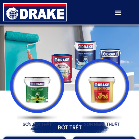
SƠN NỘI THẤT
SƠN NGHỆ THUẬT
BỘT TRÉT