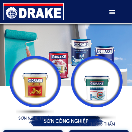
SƠN NGHỆ THUẬT
SƠN CÔNG NGHIỆP
SƠN CHỐNG THẤM