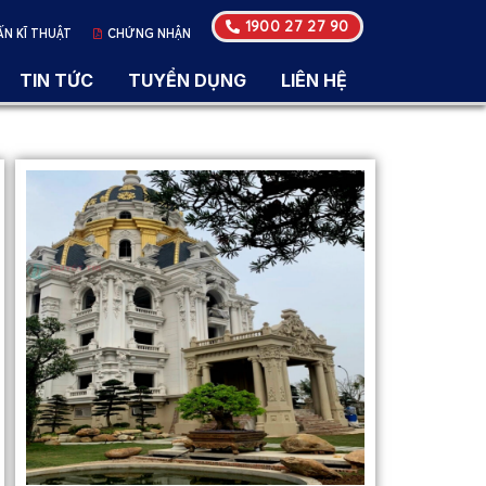
1900 27 27 90
ẤN KĨ THUẬT
CHỨNG NHẬN
TIN TỨC
TUYỂN DỤNG
LIÊN HỆ