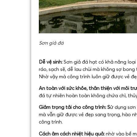
Sơn giả đá
Dễ vệ sinh:
Sơn giả đá hạt có khả năng loạ
ráo, sạch sẽ, dễ lau chùi mà không sợ bong 
Nhờ vậy mà công trình luôn giữ được vẻ đẹ
An toàn với sức khỏe, thân thiện với môi t
đá tự nhiên hoàn toàn không chứa chì, thủy
Giảm trọng tải cho công trình: S
ử dụng sơn 
mà vẫn giữ được vẻ đẹp sang trọng, hào n
công trình.
Cách âm cách nhiệt hiệu quả:
nhờ vào bề mặ