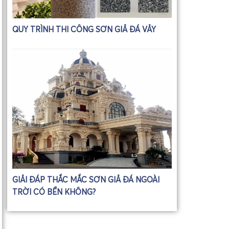
QUY TRÌNH THI CÔNG SƠN GIẢ ĐÁ VẢY
GIẢI ĐÁP THẮC MẮC SƠN GIẢ ĐÁ NGOÀI
TRỜI CÓ BỀN KHÔNG?