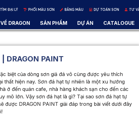
TÌM ĐẠI LÝ
PHỐI MÀU SƠN
BẢNG MÀU
DỰ TOÁN SƠN
TƯ V
VỀ DRAGON
SẢN PHẨM
DỰ ÁN
CATALOGUE
 | DRAGON PAINT
ặc biệt của dòng sơn giả đá vô cùng được yêu thích
oại thất hiện nay. Sơn đá hạt tự nhiên là một xu hướng
nhà ở đến quán cafe, nhà hàng khách sạn cho đến các
 mô lớn. Vậy sơn đá hạt là gì? Tại sao sơn đá hạt tự
sẽ được DRAGON PAINT giải đáp trong bài viết dưới đây
i!