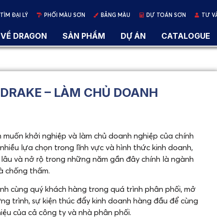
TÌM ĐẠI LÝ
PHỐI MÀU SƠN
BẢNG MÀU
DỰ TOÁN SƠN
TƯ V
VỀ DRAGON
SẢN PHẨM
DỰ ÁN
CATALOGUE
 DRAKE – LÀM CHỦ DOANH
 muốn khởi nghiệp và làm chủ doanh nghiệp của chính
hiều lựa chọn trong lĩnh vực và hình thức kinh doanh,
 lâu và nở rộ trong những năm gần đây chính là ngành
 và chống thấm.
h cùng quý khách hàng trong quá trình phân phối, mở
ng trình, sự kiện thúc đẩy kinh doanh hàng đầu để cùng
iệu của cả công ty và nhà phân phối.