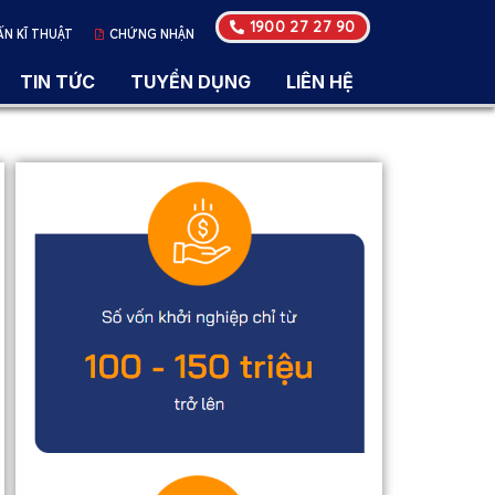
1900 27 27 90
ẤN KĨ THUẬT
CHỨNG NHẬN
TIN TỨC
TUYỂN DỤNG
LIÊN HỆ