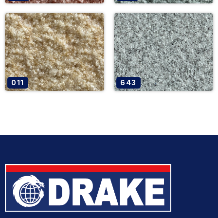
011
643