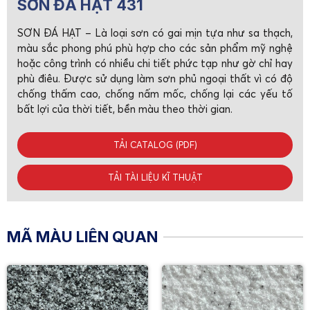
SƠN ĐÁ HẠT 431
SƠN ĐÁ HẠT – Là loại sơn có gai mịn tựa như sa thạch,
màu sắc phong phú phù hợp cho các sản phẩm mỹ nghệ
hoặc công trình có nhiều chi tiết phức tạp như gờ chỉ hay
phù điêu. Được sử dụng làm sơn phủ ngoại thất vì có độ
chống thấm cao, chống nấm mốc, chống lại các yếu tố
bất lợi của thời tiết, bền màu theo thời gian.
TẢI CATALOG (PDF)
TẢI TÀI LIỆU KĨ THUẬT
MÃ MÀU LIÊN QUAN