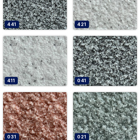
441
421
411
041
031
021