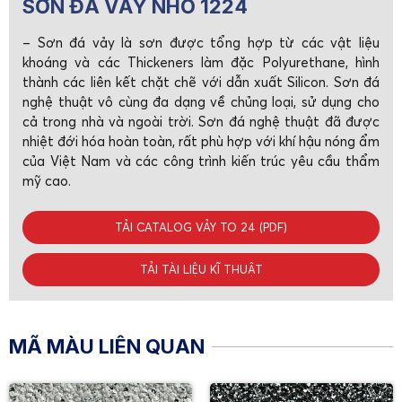
SƠN ĐÁ VẢY NHỎ 1224
– Sơn đá vảy là sơn được tổng hợp từ các vật liệu
khoáng và các Thickeners làm đặc Polyurethane, hình
thành các liên kết chặt chẽ với dẫn xuất Silicon. Sơn đá
nghệ thuật vô cùng đa dạng về chủng loại, sử dụng cho
cả trong nhà và ngoài trời. Sơn đá nghệ thuật đã được
nhiệt đới hóa hoàn toàn, rất phù hợp với khí hậu nóng ẩm
của Việt Nam và các công trình kiến trúc yêu cầu thẩm
mỹ cao.
TẢI CATALOG VẢY TO 24 (PDF)
TẢI TÀI LIỆU KĨ THUẬT
MÃ MÀU LIÊN QUAN