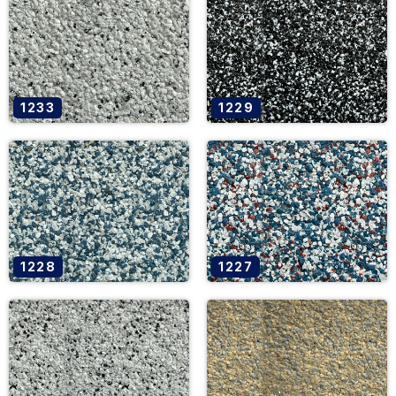
1233
1229
1228
1227