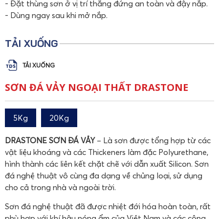
- Đặt thùng sơn ở vị trí thẳng đứng an toàn và đậy nắp.
- Dùng ngay sau khi mở nắp.
TẢI XUỐNG
TẢI XUỐNG
SƠN ĐÁ VẢY NGOẠI THẤT DRASTONE
5Kg
20Kg
DRASTONE SƠN ĐÁ VẢY
– Là sơn được tổng hợp từ các
vật liệu khoáng và các Thickeners làm đặc Polyurethane,
hình thành các liên kết chặt chẽ với dẫn xuất Silicon. Sơn
đá nghệ thuật vô cùng đa dạng về chủng loại, sử dụng
cho cả trong nhà và ngoài trời.
Sơn đá nghệ thuật đã được nhiệt đới hóa hoàn toàn, rất
phù hợp với khí hậu nóng ẩm của Việt Nam và các công