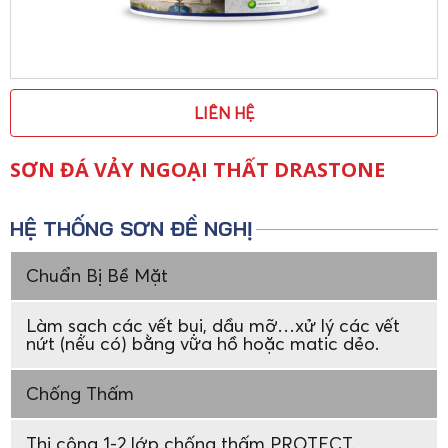
LIÊN HỆ
SƠN ĐÁ VẢY NGOẠI THẤT DRASTONE
HỆ THỐNG SƠN ĐỀ NGHỊ
Chuẩn Bị Bề Mặt
Làm sạch các vết bụi, dầu mỡ…xử lý các vết
nứt (nếu có) bằng vữa hồ hoặc matic dẻo.
Chống Thấm
Thi công 1-2 lớp chống thấm PROTECT.