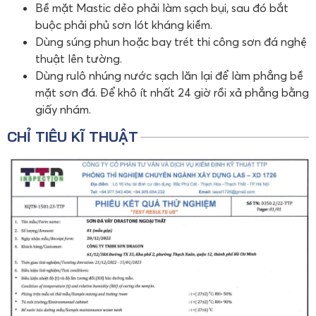
Bề mặt Mastic dẻo phải làm sạch bụi, sau đó bắt
buộc phải phủ sơn lót kháng kiềm.
Dùng súng phun hoặc bay trét thi công sơn đá nghệ
thuật lên tường.
Dùng rulô nhúng nước sạch lăn lại để làm phẳng bề
mặt sơn đá. Để khô ít nhất 24 giờ rồi xả phẳng bằng
giấy nhám.
CHỈ TIÊU KĨ THUẬT