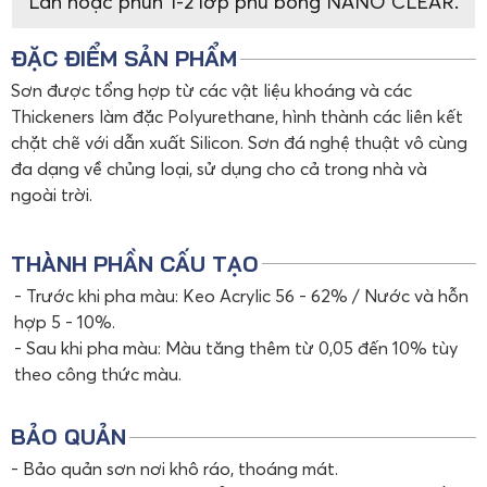
Lăn hoặc phun 1-2 lớp phủ bóng NANO CLEAR.
ĐẶC ĐIỂM SẢN PHẨM
Sơn được tổng hợp từ các vật liệu khoáng và các
Thickeners làm đặc Polyurethane, hình thành các liên kết
chặt chẽ với dẫn xuất Silicon. Sơn đá nghệ thuật vô cùng
đa dạng về chủng loại, sử dụng cho cả trong nhà và
ngoài trời.
THÀNH PHẦN CẤU TẠO
- Trước khi pha màu: Keo Acrylic 56 - 62% / Nước và hỗn
hợp 5 - 10%.
- Sau khi pha màu: Màu tăng thêm từ 0,05 đến 10% tùy
theo công thức màu.
BẢO QUẢN
- Bảo quản sơn nơi khô ráo, thoáng mát.