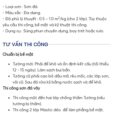
- Loại sơn : Sơn đá.
- Màu sắc : Đa dạng.
2
- Độ phủ lý thuyết : 0.5 – 1.0 m
/kg (cho 2 lớp). Tùy thuộc
yêu cầu thi công, bề mặt và kỹ thuật thi công.
- Dụng cụ : Súng phun chuyên dụng, bay trét hoặc rulo.
TƯ VẤN THI CÔNG
Chuẩn bị bề mặt
Tường mới: Phải để khô và ổn định kết cấu (tối thiểu
12 - 15 ngày). Làm sạch bụi bẩn.
Tường cũ phải cạo bỏ dầu mỡ, rêu mốc, các lớp sơn,
vôi cũ. Sau đó rửa kỹ bằng nước sạch và để khô.
Thi công sơn đá vảy
Thi công một đến hai lớp chống thấm Tường (nếu
tường bị thấm).
Thi công 2 lớp Mastic dẻo để làm phẳng bề mặt.