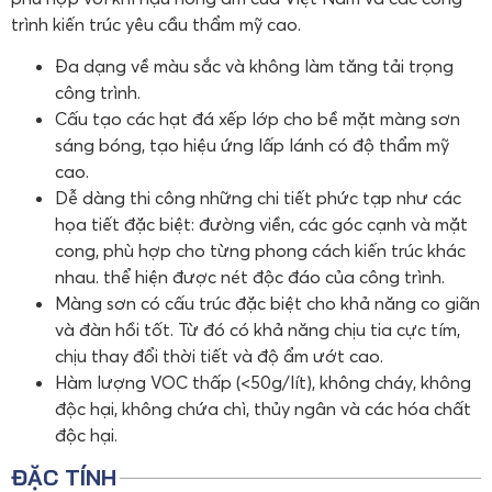
trình kiến trúc yêu cầu thẩm mỹ cao.
Đa dạng về màu sắc và không làm tăng tải trọng
công trình.
Cấu tạo các hạt đá xếp lớp cho bề mặt màng sơn
sáng bóng, tạo hiệu ứng lấp lánh có độ thẩm mỹ
cao.
Dễ dàng thi công những chi tiết phức tạp như các
họa tiết đặc biệt: đường viền, các góc cạnh và mặt
cong, phù hợp cho từng phong cách kiến trúc khác
nhau. thể hiện được nét độc đáo của công trình.
Màng sơn có cấu trúc đặc biệt cho khả năng co giãn
và đàn hồi tốt. Từ đó có khả năng chịu tia cực tím,
chịu thay đổi thời tiết và độ ẩm ướt cao.
Hàm lượng VOC thấp (<50g/lít), không cháy, không
độc hại, không chứa chì, thủy ngân và các hóa chất
độc hại.
ĐẶC TÍNH