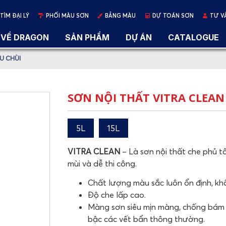
TÌM ĐẠI LÝ
PHỐI MÀU SƠN
BẢNG MÀU
DỰ TOÁN SƠN
TƯ V
VỀ DRAGON
SẢN PHẨM
DỰ ÁN
CATALOGUE
AU CHÙI
SƠN NỘI THẤT VITRA CLEAN
5L
15L
VITRA CLEAN
– Là sơn nội thất che phủ tố
mùi và dễ thi công.
Chất lượng màu sắc luôn ổn định, kh
Độ che lấp cao.
Màng sơn siêu mịn màng, chống bám b
bậc các vết bẩn thông thường.