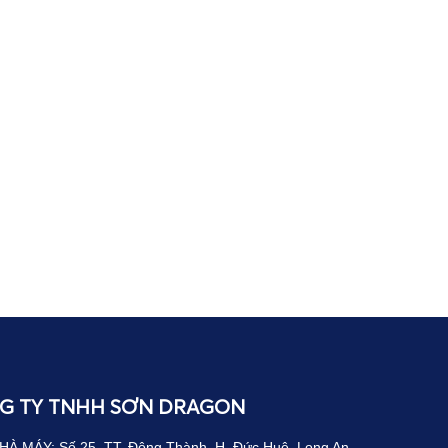
G TY TNHH SƠN DRAGON
HÀ MÁY: Số 25, TT. Đông Thành, H. Đức Huệ, Long An