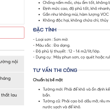
Chống nấm mốc, chịu ẩm tốt, không b
Định mức cao, độ phủ tốt, khô nhanh,
Gần như không mùi, hàm lượng VOC c
Không độc hại, không chứa chì, thủy
ĐẶC TÍNH
- Loại sơn : Sơn mờ.
- Màu sắc : Đa dạng.
- Độ phủ lý thuyết : 12 - 14 m2/lít/lớp.
- Dụng cụ : Máy phun sơn, cọ quét hoặc rul
tường nội
TƯ VẤN THI CÔNG
 kháng
Chuẩn bị bề mặt
Tường mới: Phải để khô và ổn định kết
 thất lau
bẩn.
Tường cũ: Phải cạo bỏ dầu mỡ, rêu mố
nước sạch và để khô.