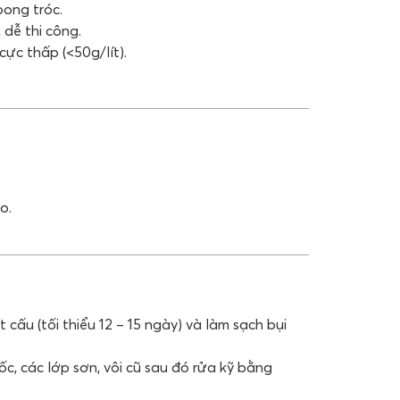
ong tróc.
 dễ thi công.
ực thấp (<50g/lít).
o.
 cấu (tối thiểu 12 – 15 ngày) và làm sạch bụi
c, các lớp sơn, vôi cũ sau đó rửa kỹ bằng