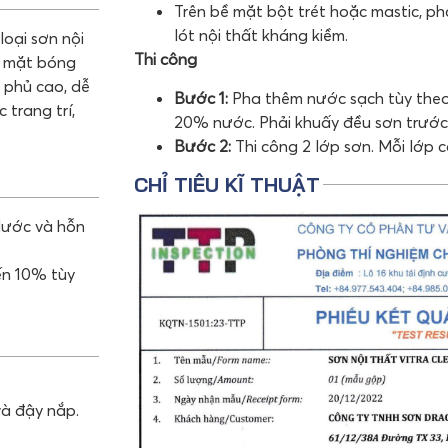
Trên bề mặt bột trét hoặc mastic, ph
lót nội thất kháng kiềm.
loại sơn nội
Thi công
ề mặt bóng
 phủ cao, dễ
Bước 1:
Pha thêm nước sạch tùy theo t
 trang trí,
20% nước. Phải khuấy đều sơn trước k
Bước 2:
Thi công 2 lớp sơn. Mỗi lớp c
CHỈ TIÊU KĨ THUẬT
 Nước và hỗn
ến 10% tùy
và đậy nắp.