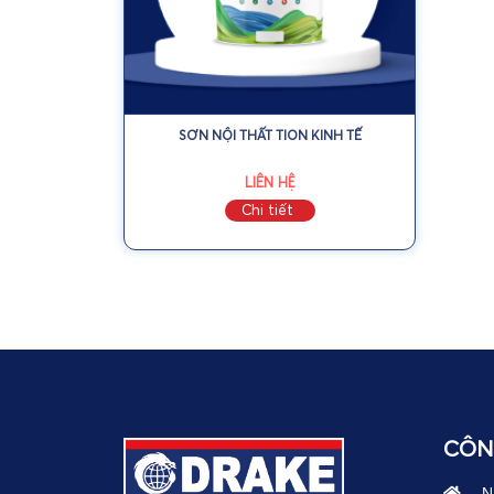
SƠN NỘI THẤT TION KINH TẾ
LIÊN HỆ
Chi tiết
CÔN
N