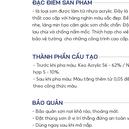
ĐẶC ĐIỂM SẢN PHẨM
- là loại sơn được làm từ nhựa acrylic. Đây là 
thất cao cấp với hàng nghìn màu sắc đẹp. B
nhẹ, láng mịn tạo cảm giác sơn chắc chắn. Độ
lau chùi và chống nấm mốc. Thích hợp cho việc
bảo vệ tường cho những công trình cao cấp.
THÀNH PHẦN CẤU TẠO
- Trước khi pha màu: Keo Acrylic 56 - 62% /
hợp 5 - 10%.
- Sau khi pha màu: Màu tăng thêm từ 0,05 đ
theo công thức màu.
BẢO QUẢN
- Bảo quản sơn nơi khô ráo, thoáng mát.
- Đặt thùng sơn ở vị trí thẳng đứng an toàn 
- Dùng ngay sau khi mở nắp.