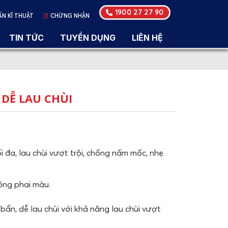
1900 27 27 90
ẤN KĨ THUẬT
CHỨNG NHẬN
TIN TỨC
TUYỂN DỤNG
LIÊN HỆ
 DỄ LAU CHÙI
i đa, lau chùi vượt trội, chống nấm mốc, nhẹ
ông phai màu.
ẩn, dễ lau chùi với khả năng lau chùi vượt