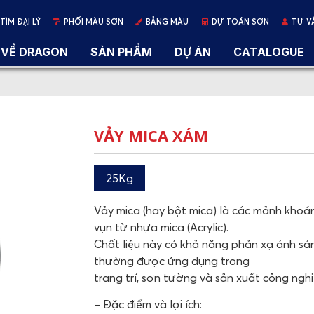
TÌM ĐẠI LÝ
PHỐI MÀU SƠN
BẢNG MÀU
DỰ TOÁN SƠN
TƯ V
VỀ DRAGON
SẢN PHẨM
DỰ ÁN
CATALOGUE
VẢY MICA XÁM
25Kg
Vảy mica (hay bột mica) là các mảnh khoán
vụn từ nhựa mica (Acrylic).
Chất liệu này có khả năng phản xạ ánh sáng
thường được ứng dụng trong
trang trí, sơn tường và sản xuất công nghi
– Đặc điểm và lợi ích: