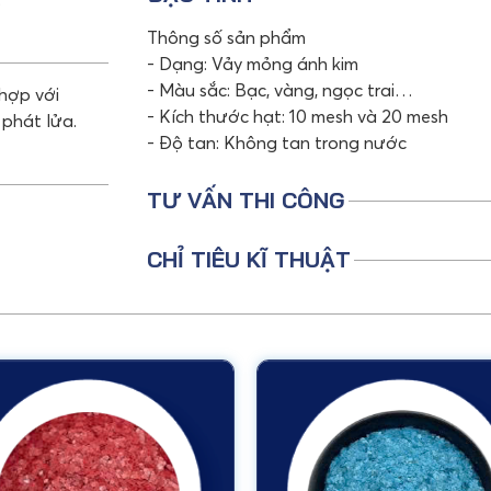
Thông số sản phẩm
- Dạng: Vảy mỏng ánh kim
- Màu sắc: Bạc, vàng, ngọc trai…
 hợp với
- Kích thước hạt: 10 mesh và 20 mesh
 phát lửa.
- Độ tan: Không tan trong nước
TƯ VẤN THI CÔNG
CHỈ TIÊU KĨ THUẬT