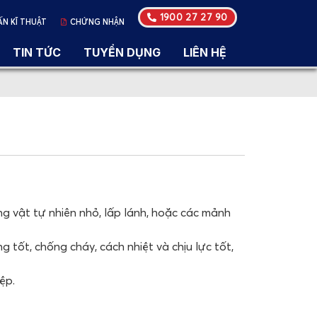
1900 27 27 90
ẤN KĨ THUẬT
CHỨNG NHẬN
TIN TỨC
TUYỂN DỤNG
LIÊN HỆ
g vật tự nhiên nhỏ, lấp lánh, hoặc các mảnh
 tốt, chống cháy, cách nhiệt và chịu lực tốt,
ệp.