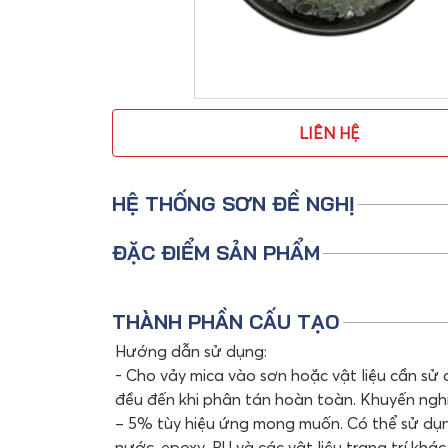
LIÊN HỆ
HỆ THỐNG SƠN ĐỀ NGHỊ
ĐẶC ĐIỂM SẢN PHẨM
THÀNH PHẦN CẤU TẠO
Hướng dẫn sử dụng:
- Cho vảy mica vào sơn hoặc vật liệu cần sử
đều đến khi phân tán hoàn toàn. Khuyến nghị
– 5% tùy hiệu ứng mong muốn. Có thể sử dụ
nước, epoxy, PU và các vật liệu trang trí khác