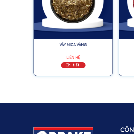
VẢY MICA VÀNG
LIÊN HỆ
Chi tiết
CÔN