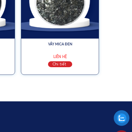
VẢY MICA ĐEN
LIÊN HỆ
Chi tiết