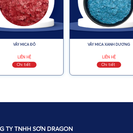
VẢY MICA ĐỎ
VẢY MICA XANH DƯƠNG
LIÊN HỆ
LIÊN HỆ
Chi tiết
Chi tiết
G TY TNHH SƠN DRAGON