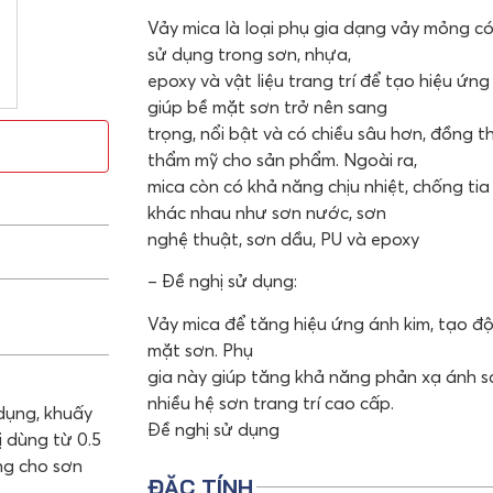
Vảy mica là loại phụ gia dạng vảy mỏng 
sử dụng trong sơn, nhựa,
epoxy và vật liệu trang trí để tạo hiệu ứng
giúp bề mặt sơn trở nên sang
trọng, nổi bật và có chiều sâu hơn, đồng 
thẩm mỹ cho sản phẩm. Ngoài ra,
mica còn có khả năng chịu nhiệt, chống tia
khác nhau như sơn nước, sơn
nghệ thuật, sơn dầu, PU và epoxy
– Đề nghị sử dụng:
Vảy mica để tăng hiệu ứng ánh kim, tạo đ
mặt sơn. Phụ
gia này giúp tăng khả năng phản xạ ánh sá
nhiều hệ sơn trang trí cao cấp.
 dụng, khuấy
Đề nghị sử dụng
 dùng từ 0.5
ng cho sơn
ĐẶC TÍNH
.