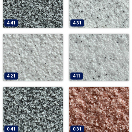
441
431
421
411
041
031