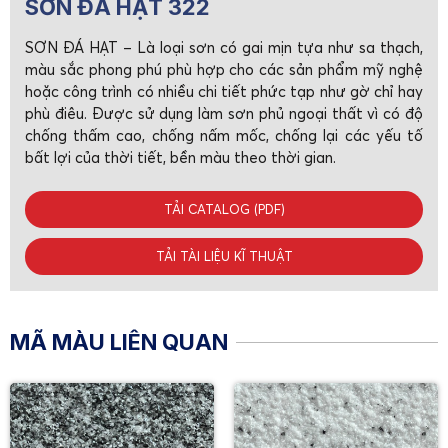
SƠN ĐÁ HẠT 322
SƠN ĐÁ HẠT – Là loại sơn có gai mịn tựa như sa thạch,
màu sắc phong phú phù hợp cho các sản phẩm mỹ nghệ
hoặc công trình có nhiều chi tiết phức tạp như gờ chỉ hay
phù điêu. Được sử dụng làm sơn phủ ngoại thất vì có độ
chống thấm cao, chống nấm mốc, chống lại các yếu tố
bất lợi của thời tiết, bền màu theo thời gian.
TẢI CATALOG (PDF)
TẢI TÀI LIỆU KĨ THUẬT
MÃ MÀU LIÊN QUAN