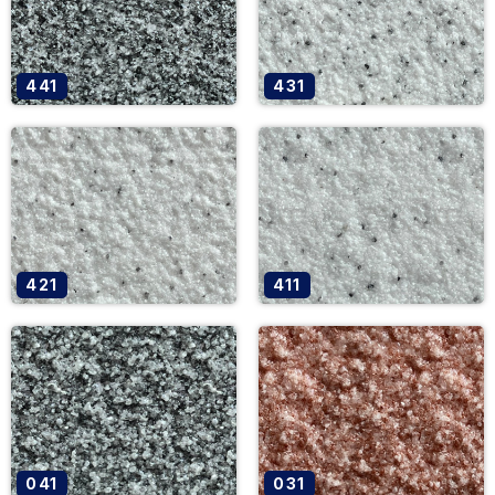
441
431
421
411
041
031