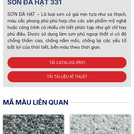
SƠN ĐÁ HẠT 331
SƠN ĐÁ HẠT – Là loại sơn có gai mịn tựa như sa thạch,
màu sắc phong phú phù hợp cho các sản phẩm mỹ nghệ
hoặc công trình có nhiều chi tiết phức tạp như gờ chỉ hay
phù điêu. Được sử dụng làm sơn phủ ngoại thất vì có độ
chống thấm cao, chống nấm mốc, chống lại các yếu tố
bất lợi của thời tiết, bền màu theo thời gian.
TẢI CATALOG (PDF)
TẢI TÀI LIỆU KĨ THUẬT
MÃ MÀU LIÊN QUAN