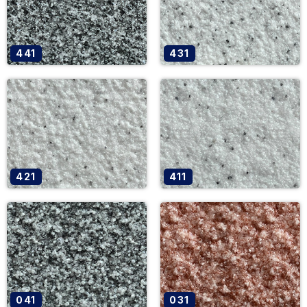
441
431
421
411
041
031