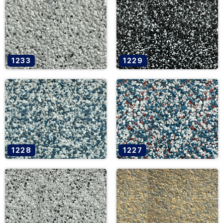
1233
1229
1228
1227