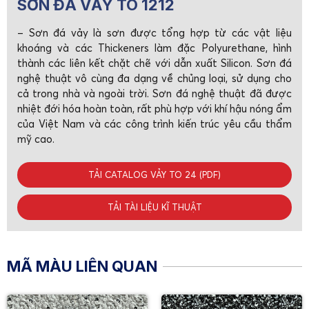
SƠN ĐÁ VẢY TO 1212
– Sơn đá vảy là sơn được tổng hợp từ các vật liệu
khoáng và các Thickeners làm đặc Polyurethane, hình
thành các liên kết chặt chẽ với dẫn xuất Silicon. Sơn đá
nghệ thuật vô cùng đa dạng về chủng loại, sử dụng cho
cả trong nhà và ngoài trời. Sơn đá nghệ thuật đã được
nhiệt đới hóa hoàn toàn, rất phù hợp với khí hậu nóng ẩm
của Việt Nam và các công trình kiến trúc yêu cầu thẩm
mỹ cao.
TẢI CATALOG VẢY TO 24 (PDF)
TẢI TÀI LIỆU KĨ THUẬT
MÃ MÀU LIÊN QUAN