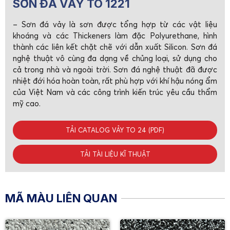
SƠN ĐÁ VẢY TO 1221
– Sơn đá vảy là sơn được tổng hợp từ các vật liệu
khoáng và các Thickeners làm đặc Polyurethane, hình
thành các liên kết chặt chẽ với dẫn xuất Silicon. Sơn đá
nghệ thuật vô cùng đa dạng về chủng loại, sử dụng cho
cả trong nhà và ngoài trời. Sơn đá nghệ thuật đã được
nhiệt đới hóa hoàn toàn, rất phù hợp với khí hậu nóng ẩm
của Việt Nam và các công trình kiến trúc yêu cầu thẩm
mỹ cao.
TẢI CATALOG VẢY TO 24 (PDF)
TẢI TÀI LIỆU KĨ THUẬT
MÃ MÀU LIÊN QUAN