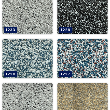
1233
1229
1228
1227