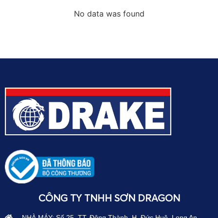
No data was found
CÔNG TY TNHH SƠN DRAGON
NHÀ MÁY: Số 25, TT. Đông Thành, H. Đức Huệ, Long An